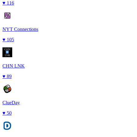
♥
116
NYT Connections
♥
105
CHN LNK
♥
89
ClueDay
♥
50